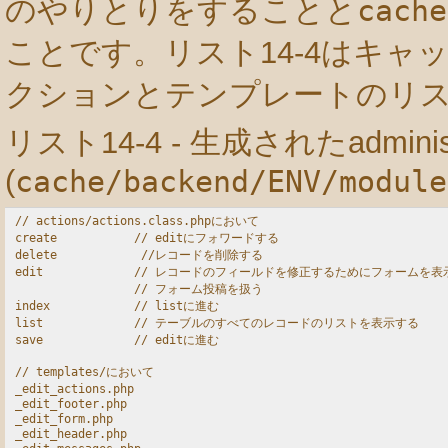
のやりとりをすることと
cache
ことです。リスト14-4はキ
クションとテンプレートのリ
リスト14-4 - 生成されたadminis
(
cache/backend/ENV/module
// actions/actions.class.phpにおいて

create           // editにフォワードする

delete            //レコードを削除する

edit             // レコードのフィールドを修正するためにフォームを表
                 // フォーム投稿を扱う

index            // listに進む

list             // テーブルのすべてのレコードのリストを表示する

save             // editに進む

// templates/において

_edit_actions.php

_edit_footer.php

_edit_form.php

_edit_header.php
