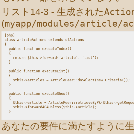
リスト14-3 - 生成された
Actio
(
myapp/modules/article/ac
[php]

class articleActions extends sfActions

{

  public function executeIndex()

  {

    return $this->forward('article', 'list');

  }

  public function executeList()

  {

    $this->articles = ArticlePeer::doSelect(new Criteria());

  }

  public function executeShow()

  {

    $this->article = ArticlePeer::retrieveByPk($this->getReque
    $this->forward404Unless($this->article);

  }

あなたの要件に満たすように生