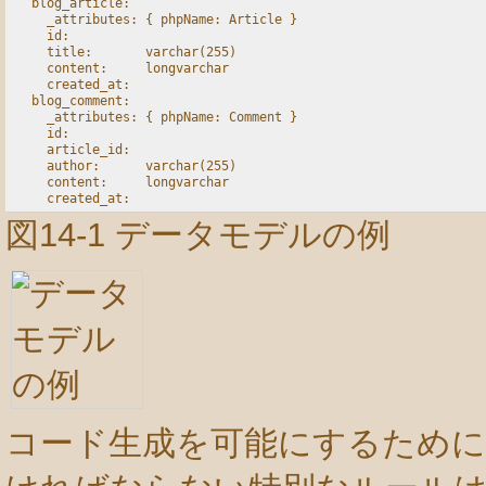
  blog_article:

    _attributes: { phpName: Article }

    id:

    title:       varchar(255)

    content:     longvarchar

    created_at:

  blog_comment:

    _attributes: { phpName: Comment }

    id:

    article_id:

    author:      varchar(255)

    content:     longvarchar

図14-1 データモデルの例
コード生成を可能にするために