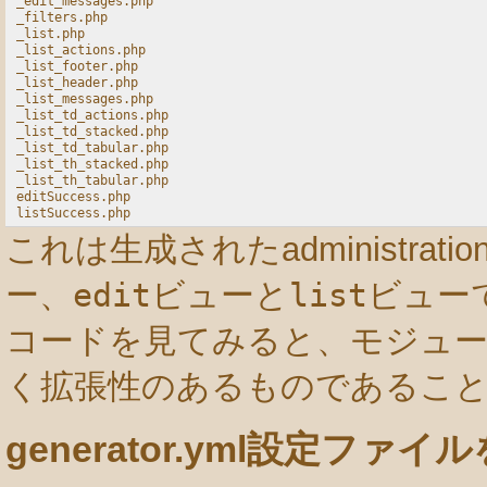
_edit_messages.php

_filters.php

_list.php

_list_actions.php

_list_footer.php

_list_header.php

_list_messages.php

_list_td_actions.php

_list_td_stacked.php

_list_td_tabular.php

_list_th_stacked.php

_list_th_tabular.php

editSuccess.php

これは生成されたadministra
ー、
edit
ビューと
list
ビュー
コードを見てみると、モジュー
く拡張性のあるものであるこ
generator.yml設定ファ