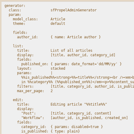
generator:

  class:              sfPropelAdminGenerator

  param:

    model_class:      Article

    theme:            default

    fields:

      author_id:      { name: Article author }

    list:

      title:          List of all articles

      display:        [title, author_id, category_id]

      fields:

        published_on: { params: date_format='dd/MM/yy' }

      layout:         stacked

      params:         |

        %%is_published%%<strong>%%=title%%</strong><br /><em>b
        in %%category%% (%%published_on%%)</em><p>%%content_su
      filters:        [title, category_id, author_id, is_publi
      max_per_page:   2

    edit:

      title:          Editing article "%%title%%"

      display:

        "Post":       [title, category_id, content]

        "Workflow":   [author_id, is_published, created_on]

      fields:

        category_id:  { params: disabled=true }

        is_published: { type: plain}
